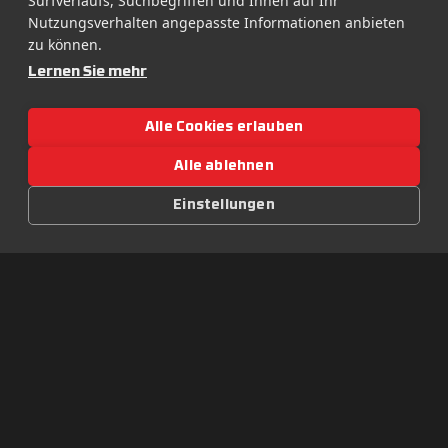
Surfverlaufs, Suchbegriffen und Ihnen auf Ihr
Historie
Nutzungsverhalten angepasste Informationen anbieten
zu können.
Rollin’ Green
Lernen Sie mehr
Rollin’ Charity
Alle Cookies erlauben
Rollin’ Smart
Alle ablehnen
Booking
Einstellungen
GENERAL TERMS AND CONDITIONS
FESTIVAL VISITOR RULES
PRIVACY POLICY
© 2026 LETITROLL s.r.o. | All rights reserved. All audiovisual
materials on the website are the property of LETITROLL
s.r.o. and the Let It Roll festival. Distribution of these
materials is prohibited without prior permission.