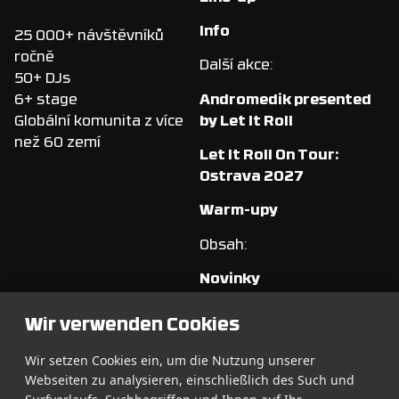
Info
25 000+ návštěvníků
ročně
Další akce:
50+ DJs
Andromedik presented
6+ stage
by Let It Roll
Globální komunita z více
než 60 zemí
Let It Roll On Tour:
Ostrava 2027
Warm-upy
Obsah:
Novinky
Merchandise
Wir verwenden Cookies
Wallpapers
Wir setzen Cookies ein, um die Nutzung unserer
Webseiten zu analysieren, einschließlich des Such und
O festivalu: