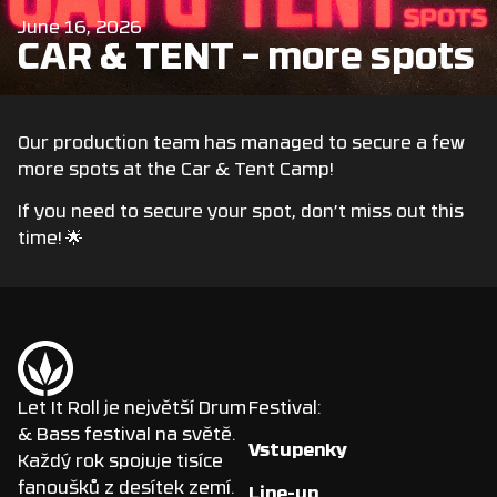
June 16, 2026
CAR & TENT – more spots
Our production team has managed to secure a few
more spots at the Car & Tent Camp!
If you need to secure your spot, don’t miss out this
time! 🌟
Let It Roll je největší Drum
Festival:
& Bass festival na světě.
Vstupenky
Každý rok spojuje tisíce
fanoušků z desítek zemí.
Line-up