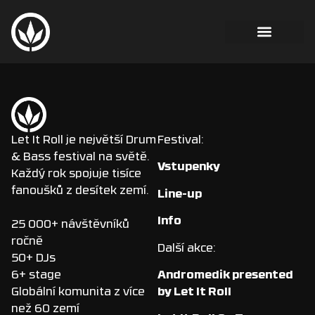
Let It Roll je největší Drum
Festival:
& Bass festival na světě.
Vstupenky
Každý rok spojuje tisíce
fanoušků z desítek zemí.
Line-up
Info
25 000+ návštěvníků
ročně
Další akce:
50+ DJs
Andromedik presented
6+ stage
by Let It Roll
Globální komunita z více
než 60 zemí